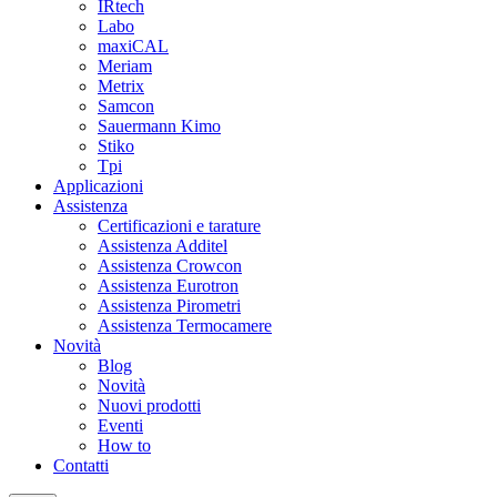
IRtech
Labo
maxiCAL
Meriam
Metrix
Samcon
Sauermann Kimo
Stiko
Tpi
Applicazioni
Assistenza
Certificazioni e tarature
Assistenza Additel
Assistenza Crowcon
Assistenza Eurotron
Assistenza Pirometri
Assistenza Termocamere
Novità
Blog
Novità
Nuovi prodotti
Eventi
How to
Contatti