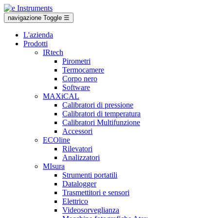
navigazione Toggle
☰
L'azienda
Prodotti
IRtech
Pirometri
Termocamere
Corpo nero
Software
MAXiCAL
Calibratori di pressione
Calibratori di temperatura
Calibratori Multifunzione
Accessori
ECOline
Rilevatori
Analizzatori
MIsura
Strumenti portatili
Datalogger
Trasmettitori e sensori
Elettrico
Videosorveglianza