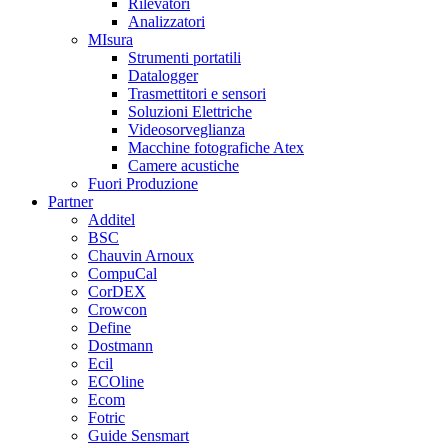
Rilevatori
Analizzatori
MIsura
Strumenti portatili
Datalogger
Trasmettitori e sensori
Soluzioni Elettriche
Videosorveglianza
Macchine fotografiche Atex
Camere acustiche
Fuori Produzione
Partner
Additel
BSC
Chauvin Arnoux
CompuCal
CorDEX
Crowcon
Define
Dostmann
Ecil
ECOline
Ecom
Fotric
Guide Sensmart