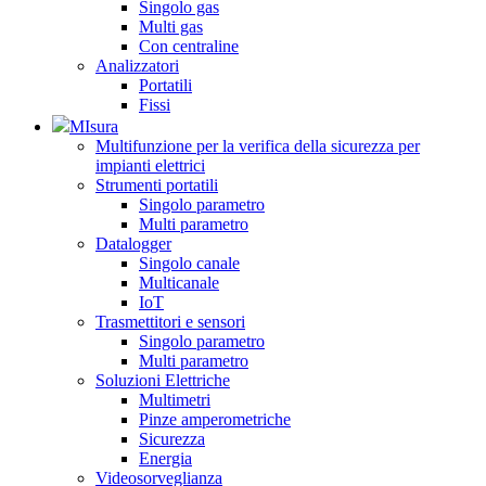
Singolo gas
Multi gas
Con centraline
Analizzatori
Portatili
Fissi
MIsura
Multifunzione per la verifica della sicurezza per
impianti elettrici
Strumenti portatili
Singolo parametro
Multi parametro
Datalogger
Singolo canale
Multicanale
IoT
Trasmettitori e sensori
Singolo parametro
Multi parametro
Soluzioni Elettriche
Multimetri
Pinze amperometriche
Sicurezza
Energia
Videosorveglianza