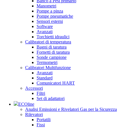
Banco a Pesi primario
Manometri
Pompe a pinza
Pompe pneumatiche
Sensori esterni
Software
Avanzati
Torchietti idraulici
Calibratori di temperatura
Bagni di taratura
Fornetti di taratura
Sonde campione
Termometri
Calibratori Multifunzione
Avanzati
Standard
Comunicatori HART
Accessori
Filtri
Set di adattatori
ECOline
Analisi Emissioni e Rivelatori Gas per la Sicurezza
Rilevatori
Portatili
Fissi