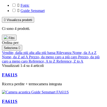

Fotric

Guide Sensmart

Visualizza prodotti
Ci sono 4 prodotti.
Filtri
Ordina per:
Seleziona

Vendite, dalla più alta alla più bassa
Rilevanza
Nome, da A a Z
Nome, da Z ad A
Prezzo, da meno caro a più caro
Prezzo, da più
caro a meno caro
Reference, A to Z
Reference, Z to A
Visualizzati 1-4 su 4 articoli
FA611S
Ricerca perdite + termocamera integrata
FA611S