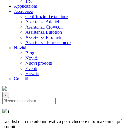
Tpi
Applicazioni
Assistenza
Certificazioni e tarature
Assistenza Additel
Assistenza Crowcon
Assistenza Eurotron
Assistenza Pirometri
Assistenza Termocamere
Novità
Blog
Novità
Nuovi prodotti
Eventi
How to
Contatti
x
0
La e-list è un metodo innovativo per richiedere informazioni di più
prodotti