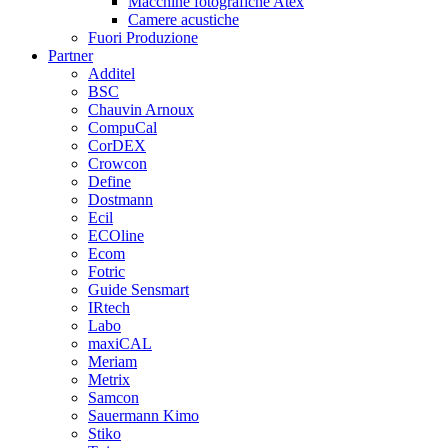
Macchine fotografiche Atex
Camere acustiche
Fuori Produzione
Partner
Additel
BSC
Chauvin Arnoux
CompuCal
CorDEX
Crowcon
Define
Dostmann
Ecil
ECOline
Ecom
Fotric
Guide Sensmart
IRtech
Labo
maxiCAL
Meriam
Metrix
Samcon
Sauermann Kimo
Stiko